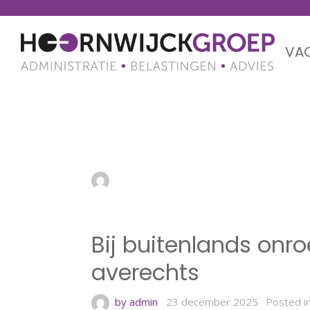
VA
Bij buitenlands onr
averechts
by admin
23 december 2025
Bij buitenlands onr
averechts
by admin
23 december 2025
Posted i