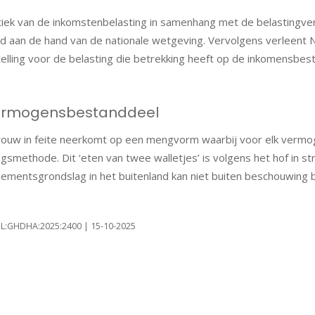
tiek van de inkomstenbelasting in samenhang met de belastingver
d aan de hand van de nationale wetgeving. Vervolgens verleent 
elling voor de belasting die betrekking heeft op de inkomensbest
vermogensbestanddeel
rouw in feite neerkomt op een mengvorm waarbij voor elk vermo
methode. Dit ‘eten van twee walletjes’ is volgens het hof in st
mentsgrondslag in het buitenland kan niet buiten beschouwing bli
:NL:GHDHA:2025:2400 | 15-10-2025