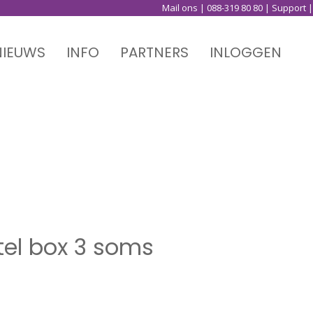
Mail ons
|
088-319 80 80
|
Support
|
NIEUWS
INFO
PARTNERS
INLOGGEN
tel box 3 soms
tel box 3 soms