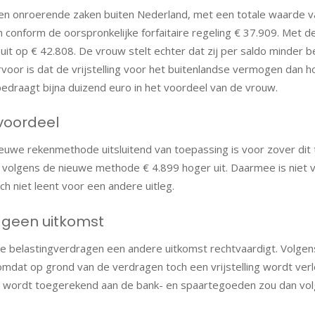
n onroerende zaken buiten Nederland, met een totale waarde van
 conform de oorspronkelijke forfaitaire regeling € 37.909. Met
it op € 42.808. De vrouw stelt echter dat zij per saldo minder b
oor is dat de vrijstelling voor het buitenlandse vermogen dan ho
bedraagt bijna duizend euro in het voordeel van de vrouw.
 voordeel
euwe rekenmethode uitsluitend van toepassing is voor zover dit 
el volgens de nieuwe methode € 4.899 hoger uit. Daarmee is niet
ch niet leent voor een andere uitleg.
 geen uitkomst
 belastingverdragen een andere uitkomst rechtvaardigt. Volgens
mdat op grond van de verdragen toch een vrijstelling wordt ver
s wordt toegerekend aan de bank- en spaartegoeden zou dan v