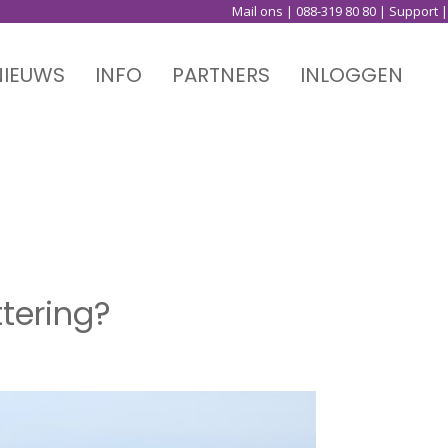
Mail ons
|
088-319 80 80
|
Support
|
NIEUWS
INFO
PARTNERS
INLOGGEN
tering?
tering?