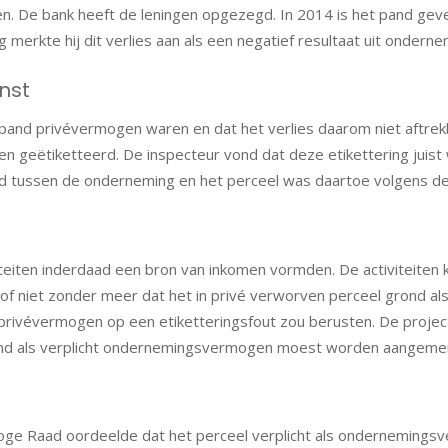
n. De bank heeft de leningen opgezegd. In 2014 is het pand gevei
ng merkte hij dit verlies aan als een negatief resultaat uit onderne
nst
 pand privévermogen waren en dat het verlies daarom niet aftrek
n geëtiketteerd. De inspecteur vond dat deze etikettering juist
tussen de onderneming en het perceel was daartoe volgens de 
iten inderdaad een bron van inkomen vormden. De activiteiten k
hof niet zonder meer dat het in privé verworven perceel grond a
 privévermogen op een etiketteringsfout zou berusten. De projec
nd als verplicht ondernemingsvermogen moest worden aangemerkt. 
 Hoge Raad oordeelde dat het perceel verplicht als ondernemi