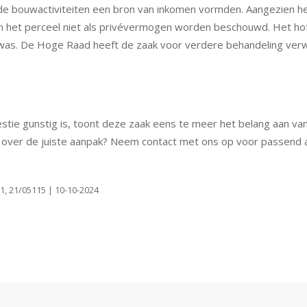
de bouwactiviteiten een bron van inkomen vormden. Aangezien he
on het perceel niet als privévermogen worden beschouwd. Het ho
was. De Hoge Raad heeft de zaak voor verdere behandeling ver
tie gunstig is, toont deze zaak eens te meer het belang aan van
 u over de juiste aanpak? Neem contact met ons op voor passend
1, 21/05115 | 10-10-2024