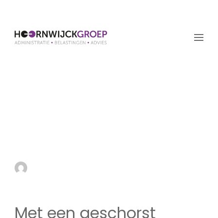
Met een geschorst
voertuig de weg op?
Tijdens evenementen
kan dat
by admin
6 maart 2025
Met een geschorst