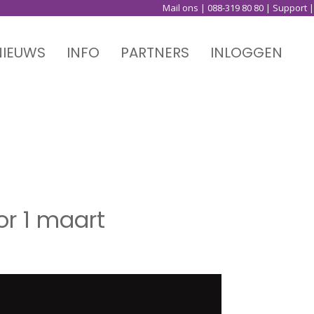
Mail ons
|
088-319 80 80
|
Support
|
NIEUWS
INFO
PARTNERS
INLOGGEN
or 1 maart
or 1 maart