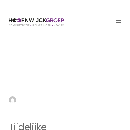
Tijdelijke
subsidieregeling
aanschaf emissieloze
touringcars
by admin
8 augustus 2024
Tijdelijke