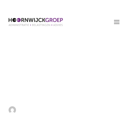
Tweede Kamer neemt
wetsvoorstel
conditionele
bronbelasting op
dividenden aan
by admin
21 oktober 2021