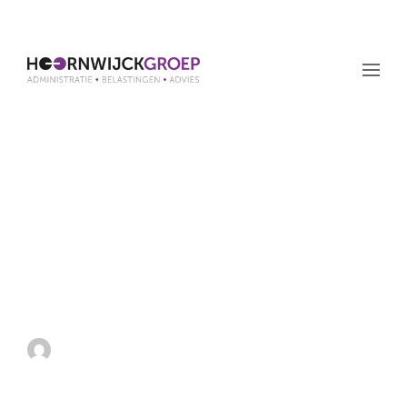
Verzoek ontbinding
arbeidsovereenkomst
vormde inmenging in
vrijheid van
meningsuiting
by admin
27 oktober 2022