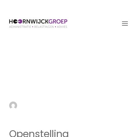
Openstelling
Borgstellingsregeling
Vermogensversterkende
Kredieten
by admin
5 september 2019
Openstelling