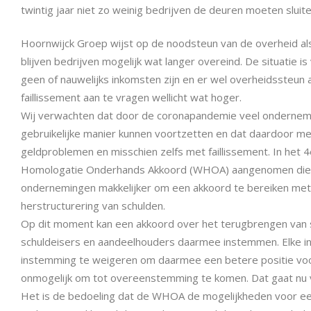
twintig jaar niet zo weinig bedrijven de deuren moeten sluite
Hoornwijck Groep wijst op de noodsteun van de overheid als
blijven bedrijven mogelijk wat langer overeind. De situatie i
geen of nauwelijks inkomsten zijn en er wel overheidssteun 
faillissement aan te vragen wellicht wat hoger.
Wij verwachten dat door de coronapandemie veel onderneming
gebruikelijke manier kunnen voortzetten en dat daardoor m
geldproblemen en misschien zelfs met faillissement. In het
Homologatie Onderhands Akkoord (WHOA) aangenomen die d
ondernemingen makkelijker om een akkoord te bereiken met
herstructurering van schulden.
Op dit moment kan een akkoord over het terugbrengen van sc
schuldeisers en aandeelhouders daarmee instemmen. Elke in
instemming te weigeren om daarmee een betere positie voor z
onmogelijk om tot overeenstemming te komen. Dat gaat nu 
Het is de bedoeling dat de WHOA de mogelijkheden voor een