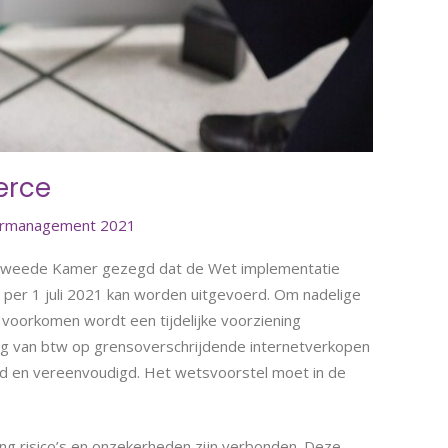
erce
ormanagement 2021
de Tweede Kamer gezegd dat de Wet implementatie
t, per 1 juli 2021 kan worden uitgevoerd. Om nadelige
e voorkomen wordt een tijdelijke voorziening
ing van btw op grensoverschrijdende internetverkopen
 en vereenvoudigd. Het wetsvoorstel moet in de
ning risico’s en onzekerheden zijn verbonden. Deze