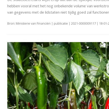
hebben vooral met het nog onbekende volume van werkstrome
van gegevens met de lidstaten niet tijdig goed zal functione
Bron: Ministerie van Financiën | publicatie | 2021-0000009117 | 18-01-