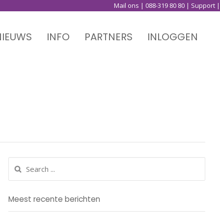
Mail ons
|
088-319 80 80
|
Support
|
NIEUWS
INFO
PARTNERS
INLOGGEN
Meest recente berichten