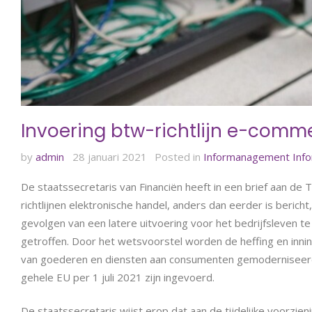
Invoering btw-richtlijn e-comm
by
admin
28 januari 2021
Posted in
Informanagement
Inf
De staatssecretaris van Financiën heeft in een brief aan 
richtlijnen elektronische handel, anders dan eerder is berich
gevolgen van een latere uitvoering voor het bedrijfsleven t
getroffen. Door het wetsvoorstel worden de heffing en inn
van goederen en diensten aan consumenten gemoderniseerd
gehele EU per 1 juli 2021 zijn ingevoerd.
De staatssecretaris wijst erop dat aan de tijdelijke voorzie