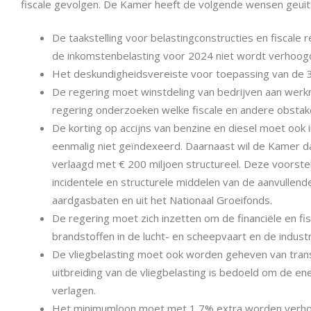
fiscale gevolgen. De Kamer heeft de volgende wensen geuit
De taakstelling voor belastingconstructies en fiscal
de inkomstenbelasting voor 2024 niet wordt verhoog
Het deskundigheidsvereiste voor toepassing van de
De regering moet winstdeling van bedrijven aan werk
regering onderzoeken welke fiscale en andere obsta
De korting op accijns van benzine en diesel moet ook
eenmalig niet geïndexeerd. Daarnaast wil de Kamer d
verlaagd met € 200 miljoen structureel. Deze voorst
incidentele en structurele middelen van de aanvullen
aardgasbaten en uit het Nationaal Groeifonds.
De regering moet zich inzetten om de financiële en fi
brandstoffen in de lucht- en scheepvaart en de industri
De vliegbelasting moet ook worden geheven van trans
uitbreiding van de vliegbelasting is bedoeld om de e
verlagen.
Het minimumloon moet met 1,7% extra worden verhoog