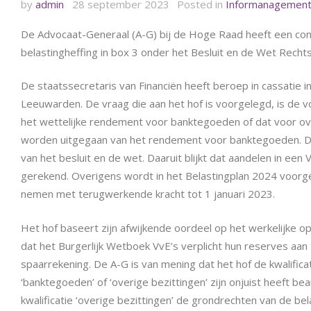
by
admin
28 september 2023
Posted in
Informanagement
De Advocaat-Generaal (A-G) bij de Hoge Raad heeft een con
belastingheffing in box 3 onder het Besluit en de Wet Rechts
De staatssecretaris van Financiën heeft beroep in cassatie 
Leeuwarden. De vraag die aan het hof is voorgelegd, is de 
het wettelijke rendement voor banktegoeden of dat voor ove
worden uitgegaan van het rendement voor banktegoeden. Daa
van het besluit en de wet. Daaruit blijkt dat aandelen in ee
gerekend. Overigens wordt in het Belastingplan 2024 voorge
nemen met terugwerkende kracht tot 1 januari 2023.
Het hof baseert zijn afwijkende oordeel op het werkelijke 
dat het Burgerlijk Wetboek VvE’s verplicht hun reserves aan
spaarrekening. De A-G is van mening dat het hof de kwalific
‘banktegoeden’ of ‘overige bezittingen’ zijn onjuist heeft be
kwalificatie ‘overige bezittingen’ de grondrechten van de b