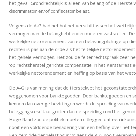
het geval. Grondrechtelijk is alleen van belang of de Herst
discriminatoir en/of confiscatoir belast.
Volgens de A-G had het hof het verschil tussen het wettelij
vermogen van de belanghebbenden moeten vaststellen. De 
werkelijke nettorendement van een belastingplichtige op 
rechten is pas aan de orde als het feitelijke nettorendement 
het gehele vermogen. Het zou de feitenrechtspraak zeer he
‘op rechtsherstel gerichte compensatie’ in het Kerstarrest 
werkelijke nettorendement en heffing op basis van het wett
De A-G is van mening dat de Herstelwet het geconstateerde t
weggenomen voor banktegoeden. Door banktegoeden en sch
kennen dan overige bezittingen wordt de spreiding van wer
beleggingsresultaat groter dan de spreiding rond het gem
Hoge Raad zou de politiek moeten uitleggen dat een inkoms
nooit een voldoende benadering van een heffing over het fei
Een gemiddeldenbelasting is volgens de A-G nooit verenigba