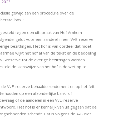
 2023
clusie gewijd aan een procedure over de
herstel box 3.
ingesteld tegen een uitspraak van Hof Arnhem-
volgende: geldt voor een aandeel in een VvE-reserve
rige bezittingen. Het hof is van oordeel dat moet
rmee wijkt het hof af van de tekst en de bedoeling
n VvE-reserve tot de overige bezittingen worden
steld de zienswijze van het hof in de wet op te
op de VvE-reserve behaalde rendement en op het feit
 te houden op een afzonderlijke bank- of
atievraag of de aandelen in een VvE-reserve
antwoord. Het hof is er kennelijk van uit gegaan dat de
elanghebbenden schendt. Dat is volgens de A-G niet