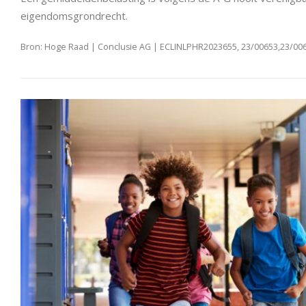
eigendomsgrondrecht.
Bron: Hoge Raad | Conclusie AG | ECLINLPHR2023655, 23/00653,23/006