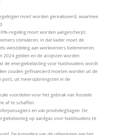
:
e regelingen moet worden gerealiseerd, waarmee
d.
 30%-regeling moet worden aangescherpt.
nemers stimuleren. In dat kader moet de
kels winstdeling aan werknemers belemmeren.
 in 2024 gelden en de accijnzen worden
at de energiebelasting voor huishoudens wordt
ellen zouden gefinancierd moeten worden uit de
de post, uit meeropbrengsten in de
scale voordelen voor het gebruik van fossiele
e af te schaffen.
ferpassagiers en van privévliegtuigen. De
nergiebelasting op aardgas voor huishoudens te
d. De koppeling van de uitkeringen aan het