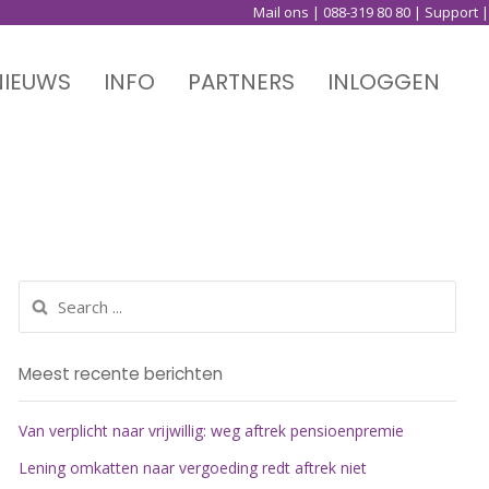
Mail ons
|
088-319 80 80
|
Support
|
NIEUWS
INFO
PARTNERS
INLOGGEN
Meest recente berichten
Van verplicht naar vrijwillig: weg aftrek pensioenpremie
Lening omkatten naar vergoeding redt aftrek niet