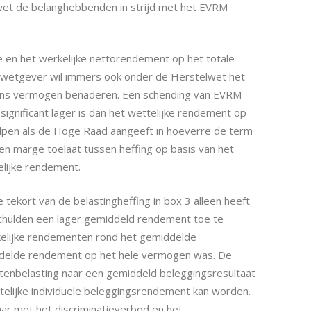
elwet de belanghebbenden in strijd met het EVRM
ke en het werkelijke nettorendement op het totale
wetgever wil immers ook onder de Herstelwet het
diens vermogen benaderen. Een schending van EVRM-
significant lager is dan het wettelijke rendement op
lpen als de Hoge Raad aangeeft in hoeverre de term
een marge toelaat tussen heffing op basis van het
elijke rendement.
ekort van de belastingheffing in box 3 alleen heeft
ulden een lager gemiddeld rendement toe te
kelijke rendementen rond het gemiddelde
iddelde rendement op het hele vermogen was. De
tenbelasting naar een gemiddeld beleggingsresultaat
telijke individuele beleggingsrendement kan worden.
ar met het discriminatieverbod en het