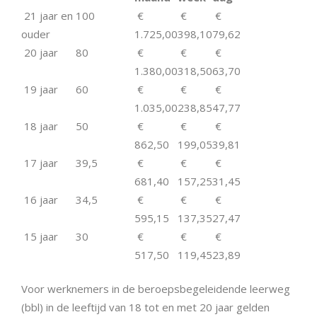
21 jaar en
100
€
€
€
ouder
1.725,00
398,10
79,62
20 jaar
80
€
€
€
1.380,00
318,50
63,70
19 jaar
60
€
€
€
1.035,00
238,85
47,77
18 jaar
50
€
€
€
862,50
199,05
39,81
17 jaar
39,5
€
€
€
681,40
157,25
31,45
16 jaar
34,5
€
€
€
595,15
137,35
27,47
15 jaar
30
€
€
€
517,50
119,45
23,89
Voor werknemers in de beroepsbegeleidende leerweg
(bbl) in de leeftijd van 18 tot en met 20 jaar gelden