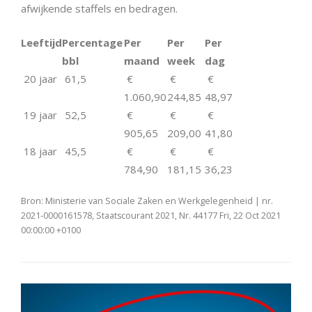
afwijkende staffels en bedragen.
Leeftijd
Percentage
Per
Per
Per
bbl
maand
week
dag
20 jaar
61,5
€
€
€
1.060,90
244,85
48,97
19 jaar
52,5
€
€
€
905,65
209,00
41,80
18 jaar
45,5
€
€
€
784,90
181,15
36,23
Bron: Ministerie van Sociale Zaken en Werkgelegenheid | nr.
2021-0000161578, Staatscourant 2021, Nr. 44177 Fri, 22 Oct 2021
00:00:00 +0100