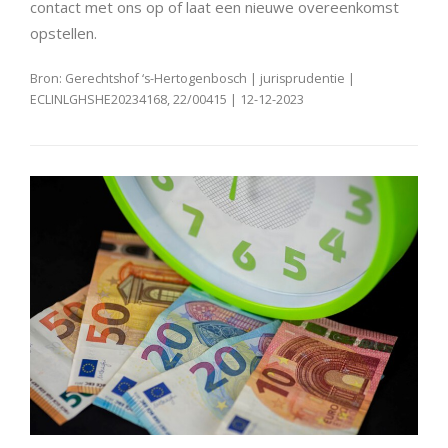
contact met ons op of laat een nieuwe overeenkomst
opstellen.
Bron: Gerechtshof ‘s-Hertogenbosch | jurisprudentie |
ECLINLGHSHE20234168, 22/00415 | 12-12-2023