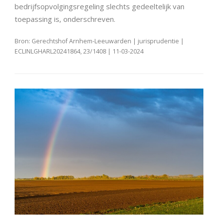
bedrijfsopvolgingsregeling slechts gedeeltelijk van
toepassing is, onderschreven.
Bron: Gerechtshof Arnhem-Leeuwarden | jurisprudentie |
ECLINLGHARL20241864, 23/1408 | 11-03-2024