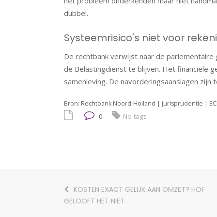
het probleem onderkenden maar niet handmatig
dubbel.
Systeemrisico's niet voor reke
De rechtbank verwijst naar de parlementaire
de Belastingdienst te blijven. Het financiële
samenleving. De navorderingsaanslagen zijn 
Bron: Rechtbank Noord-Holland | jurisprudentie | E
0
No tags
KOSTEN EXACT GELIJK AAN OMZET? HOF
GELOOFT HET NIET