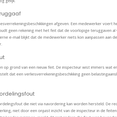
g gelijk.
eruggaaf
liesverrekeningsbeschikkingen afgeven. Een medewerker voert he
udt geen rekening met het feit dat de voorlopige teruggaven al
nterne e-mail blijkt dat de medewerker niets kon aanpassen aan d
r.
ut
en op grond van een nieuw feit. De inspecteur wist immers wat er
telt dat een verliesverrekeningsbeschikking geen belastingaansla
ordelingsfout
rdelingsfout die niet via navordering kan worden hersteld. De re
ing, niet door een onjuist inzicht van de inspecteur in de feit