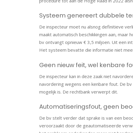
procedure tot aan de Hoge Raad in 2022 alsno
Systeem genereert dubbele t
De inspecteur moet nu alsnog definitieve ver
maakt automatisch beschikkingen aan, maar ho
bv ontvangt opnieuw € 3,5 miljoen. Uit een i
Het systeem bevatte die informatie niet mee
Geen nieuw feit, wel kenbare fo
De inspecteur kan in deze zaak niet navorder
navordering wegens een kenbare fout. De bv s
mogelijk is. De rechtbank verwerpt dit.
Automatiseringsfout, geen beo
De bv stelt verder dat sprake is van een beoo
veroorzaakt door de geautomatiseerde verwerk