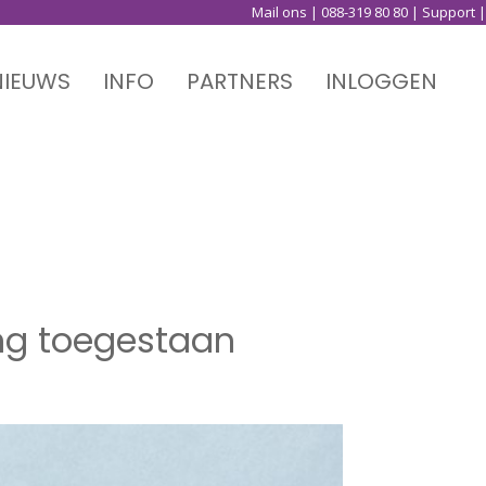
Mail ons
|
088-319 80 80
|
Support
|
NIEUWS
INFO
PARTNERS
INLOGGEN
ing toegestaan
ing toegestaan