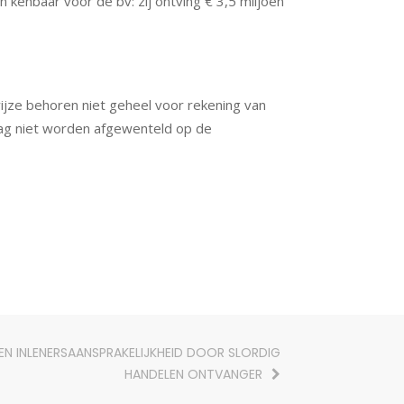
kenbaar voor de bv: zij ontving € 3,5 miljoen
jze behoren niet geheel voor rekening van
t mag niet worden afgewenteld op de
EN INLENERSAANSPRAKELIJKHEID DOOR SLORDIG
HANDELEN ONTVANGER