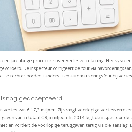
a een jarenlange procedure over verliesverrekening. Het systeem
evorderd. De inspecteur corrigeert de fout via navorderingsaan
is. De rechter oordeelt anders. Een automatiseringsfout bij verli
r alsnog geaccepteerd
verlies van € 17,3 miljoen. Zij vraagt voorlopige verliesverreke
gaven van in totaal € 3,5 miljoen. In 2014 legt de inspecteur de 
 niet en vordert de voorlopige teruggaven terug via die aanslag. 