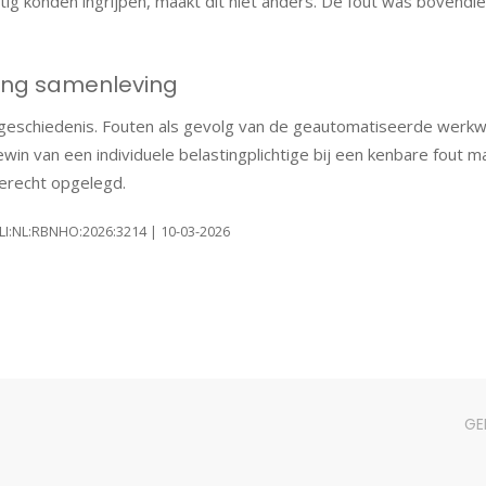
 konden ingrijpen, maakt dit niet anders. De fout was bovendien 
ning samenleving
 geschiedenis. Fouten als gevolg van de geautomatiseerde werkwi
 gewin van een individuele belastingplichtige bij een kenbare fou
terecht opgelegd.
CLI:NL:RBNHO:2026:3214 | 10-03-2026
GE