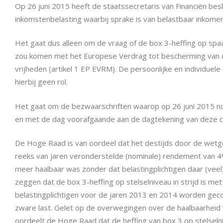
Op 26 juni 2015 heeft de staatssecretaris van Financiën be
inkomstenbelasting waarbij sprake is van belastbaar inkomen
Het gaat dus alleen om de vraag of de box 3-heffing op spaar
zou komen met het Europese Verdrag tot bescherming van 
vrijheden (artikel 1 EP EVRM). De persoonlijke en individuel
hierbij geen rol.
Het gaat om de bezwaarschriften waarop op 26 juni 2015 nog
en met de dag voorafgaande aan de dagtekening van deze col
De Hoge Raad is van oordeel dat het destijds door de wetgev
reeks van jaren veronderstelde (nominale) rendement van 4
meer haalbaar was zonder dat belastingplichtigen daar (veel)
zeggen dat de box 3-heffing op stelselniveau in strijd is met
belastingplichtigen voor de jaren 2013 en 2014 worden ge
zware last. Gelet op de overwegingen over de haalbaarheid
oordeelt de Hoge Raad dat de heffing van box 3 op stelseln