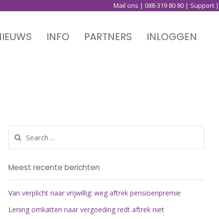
Mail ons
|
088-319 80 80
|
Support
|
NIEUWS
INFO
PARTNERS
INLOGGEN
Meest recente berichten
Van verplicht naar vrijwillig: weg aftrek pensioenpremie
Lening omkatten naar vergoeding redt aftrek niet