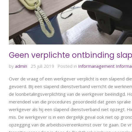
Geen verplichte ontbinding sla
by
admin
25 juli 2019
Posted in
Informanagement
Inform
Over de vraag of een werkgever verplicht is een slapend di
gevoerd. Bij een slapend dienstverband verricht de werkne
de loonbetalingsverplichting van de werkgever beëindigd. Hoe
merendeel van die procedures geoordeeld dat geen sprake is
werkgever als hij een slapend dienstverband niet opzegt. H
mis. De werkgever is in een dergelijk geval ook niet op gro
opzegging van de arbeidsovereenkomst over te gaan. De v