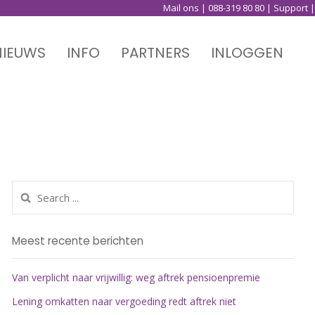
Mail ons
|
088-319 80 80
|
Support
|
NIEUWS
INFO
PARTNERS
INLOGGEN
Meest recente berichten
Van verplicht naar vrijwillig: weg aftrek pensioenpremie
Lening omkatten naar vergoeding redt aftrek niet