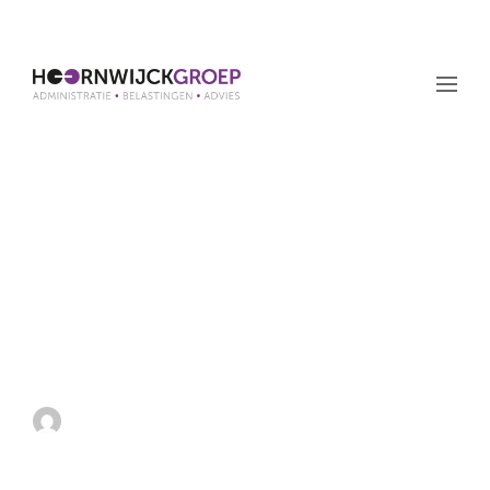
Wetsvoorstel Wet
bedrag ineens, RVU en
verlofsparen
aangenomen door
Tweede Kamer
by admin
26 november 2020