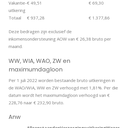
Vakantie-
€ 49,51
€ 69,30
uitkering
Totaal
€ 937,28
€ 1.377,86
Deze bedragen zijn exclusief de
inkomensondersteuning AOW van € 26,38 bruto per
maand.
WW, WIA, WAO, ZW en
maximumdagloon
Per 1 juli 2022 worden bestaande bruto uitkeringen in
de WAO/WIA, WW en ZW verhoogd met 1,81%. Per die
datum wordt het maximumdagloon verhoogd van €
228,76 naar € 232,90 bruto.
Anw
Alleenstaanden
Verzorgingsuitkering
Wezenuitk