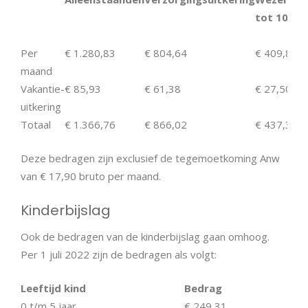
tot 10 jaa
Per
€ 1.280,83
€ 804,64
€ 409,87
maand
Vakantie-
€ 85,93
€ 61,38
€ 27,50
uitkering
Totaal
€ 1.366,76
€ 866,02
€ 437,37
Deze bedragen zijn exclusief de tegemoetkoming Anw
van € 17,90 bruto per maand.
Kinderbijslag
Ook de bedragen van de kinderbijslag gaan omhoog.
Per 1 juli 2022 zijn de bedragen als volgt:
Leeftijd kind
Bedrag
0 t/m 5 jaar
€ 249,31