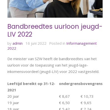
Bandbreedtes uurloon jeugd-
LIV 2022
by
admin
16 juni 2022
Posted in
Informanagement
2022
De minister van SZW heeft de bandbreedtes van het
uurloon voor de toepassing van het jeugd-lage-
inkomensvoordeel (jeugd-LIV) voor 2022 vastgesteld.
Leeftijd bereikt op 31-12-
ondergrens
bovengrens
2021
20 jaar
€ 8,67
€ 10,73
19 jaar
€ 6,50
€ 9,65
18 jaar
€ 5,42
€ 7,24